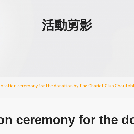
活動剪影
ntation ceremony for the donation by The Chariot Club Charitab
on ceremony for the d