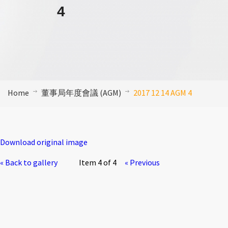
4
Home
董事局年度會議 (AGM)
2017 12 14 AGM 4
Download original image
« Back to gallery
Item 4 of 4
« Previous