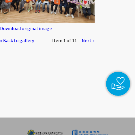
Download original image
« Back to gallery
Item 1 of 11
Next »