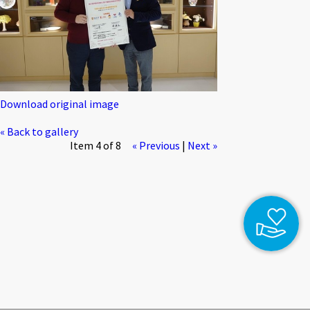
Download original image
« Back to gallery
Item 4 of 8
« Previous
|
Next »