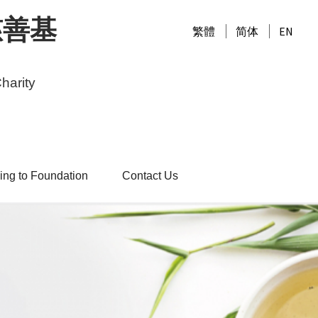
慈善基
繁體
简体
EN
harity
ing to Foundation
Contact Us