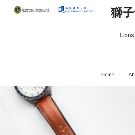
獅子
Lions
Home
Ab