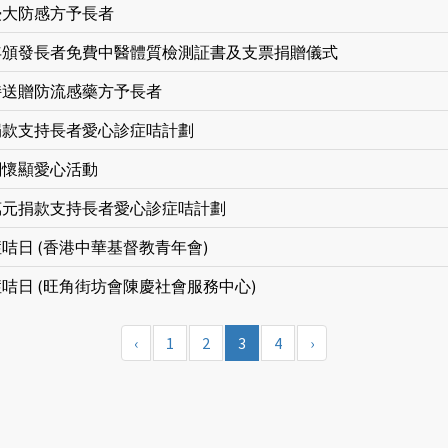
浸大防感方予長者
年頒發長者免費中醫體質檢測証書及支票捐贈儀式
持送贈防流感藥方予長者
捐款支持長者愛心診症咭計劃
關懷顯愛心活動
萬元捐款支持長者愛心診症咭計劃
咭日 (香港中華基督教青年會)
咭日 (旺角街坊會陳慶社會服務中心)
‹
1
2
3
4
›