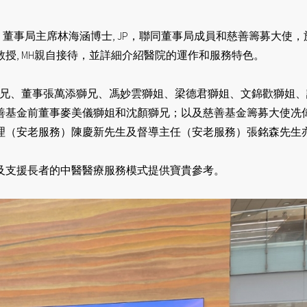
事局主席林海涵博士, JP，聯同董事局成員和慈善籌募大使，於2
授, MH親自接待，並詳細介紹醫院的運作和服務特色。
獅兄、董事⁠張萬添獅兄、⁠馮妙雲獅姐、⁠梁德君獅姐、⁠⁠文錦歡
慈善基金前董事麥美儀獅姐和沈顏獅兄；以及慈善基金籌募大使⁠
理（安老服務）陳慶新先生及督導主任（安老服務）張銘森先生
及支援長者的中醫醫療服務模式提供寶貴參考。