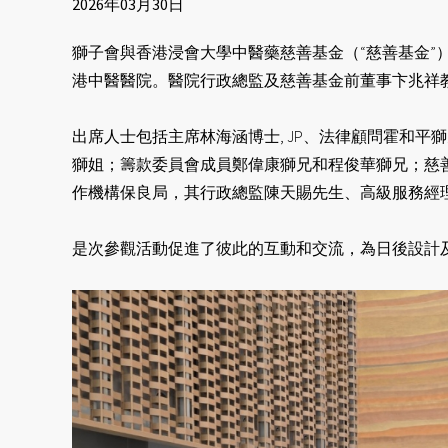
2026年03月30日
獅子會與香港浸會大學中醫藥慈善基金（“慈善基金”）董
港中醫醫院。醫院行政總監及慈善基金前董事卞兆祥教
出席人士包括主席林海涵博士, JP、法律顧問霍和平
獅姐；籌款委員會⁠成員鄭偉康獅兄和⁠程俊華獅兄；
作機構保良局，其行政總監陳天賜先生、高級服務經
是次參觀活動促進了彼此的互動和交流，為日後設計