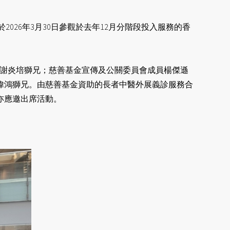
026年3月30日參觀於去年12月分階段投入服務的香
獅姐、謝炎培獅兄；慈善基金宣傳及公關委員會成員楊傑遜
冼偉鴻獅兄。由慈善基金資助的長者中醫外展義診服務合
亦應邀出席活動。