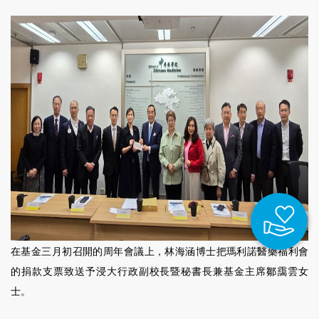
在基金三月初召開的周年會議上，林海涵博士把瑪利諾醫藥福利會
的捐款支票致送予浸大行政副校長暨秘書長兼基金主席鄒靄雲女
士。