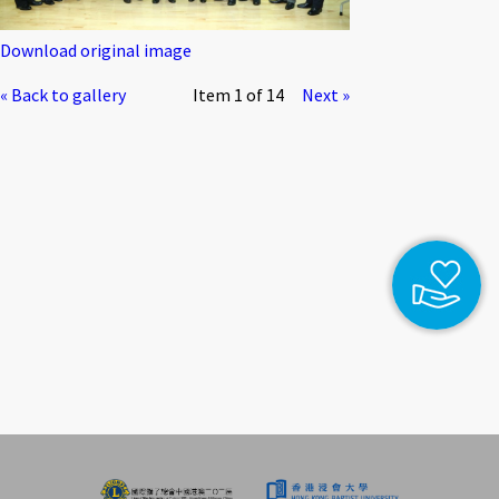
Download original image
« Back to gallery
Item 1 of 14
Next »