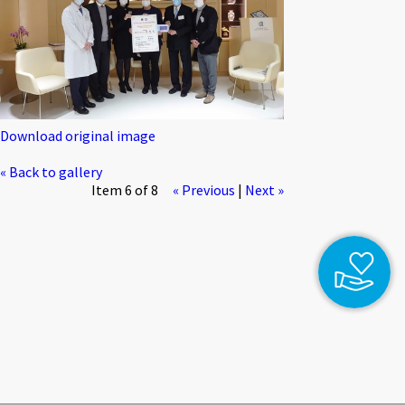
Download original image
« Back to gallery
Item 6 of 8
« Previous
|
Next »