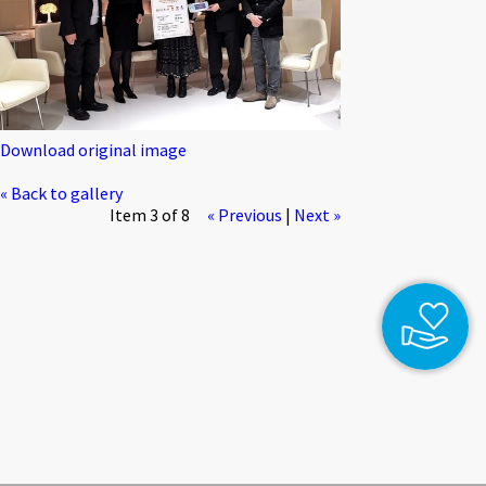
Download original image
« Back to gallery
Item 3 of 8
« Previous
|
Next »