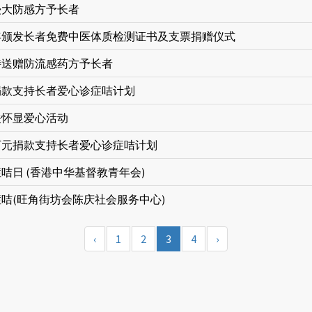
浸大防感方予长者
年颁发长者免费中医体质检测证书及支票捐赠仪式
持送赠防流感药方予长者
捐款支持长者爱心诊症咭计划
关怀显爱心活动
万元捐款支持长者爱心诊症咭计划
咭日 (香港中华基督教青年会)
咭(旺角街坊会陈庆社会服务中心)
‹
1
2
3
4
›