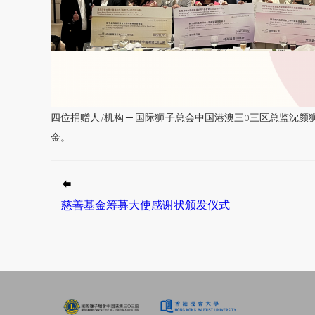
四位捐赠人/机构 ─ 国际狮子总会中国港澳三0三区总监
金。
慈善基金筹募大使感谢状颁发仪式