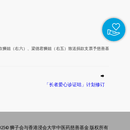
锦欢狮姐（右六）、梁德君狮姐（右五）致送捐款支票予慈善基
「长者爱心诊证咭」计划修订
2025© 狮子会与香港浸会大学中医药慈善基金 版权所有