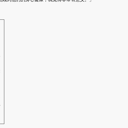
偏
更
碍
藉
及
观
，