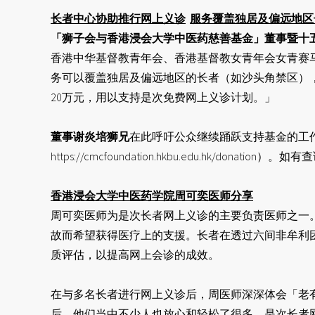
长者中心协助推行网上义诊
服务覆盖独居及偏远地区
「狮子会与香港浸会大学中医药慈善基金」董事暨十
香港中华基督教青年会、香港基督教女青年会女青赛
务可以覆盖独居及偏远地区的长者（如沙头角禁区）
20万元，用以支持是次免费网上义诊计划。」
董事谢炎培狮兄
在此呼吁公众继续踊跃支持基金的工
https://cmcfoundation.hkbu.edu.hk/don
香港浸会大学中医药学院周可奕医师分享
周可奕医师为是次长者网上义诊的主要负责医师之一。
故而希望获得医疗上的支援。长者在透过六间非牟利
质评估，以提高网上会诊的成效。
在与多名长者进行网上义诊后，周医师深深体会「老有
后，他们当中不少人也放心和轻松了很多。是次长者