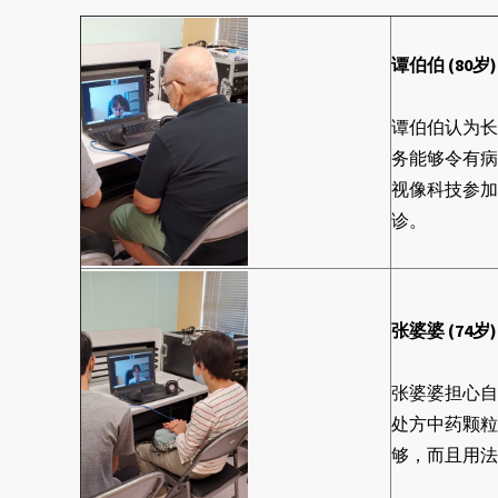
谭伯伯 (80
谭伯伯认为长
务能够令有病
视像科技参加
诊。
张婆婆 (74岁
张婆婆担心自
处方中药颗粒
够，而且用法