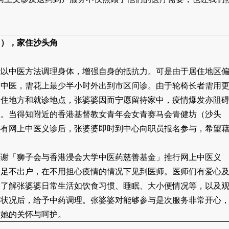
岁），家住沙头角
能以中医方法调理身体，增强自身的抵抗力。可是由于居住地区
诊中医，需花上最少半小时外出到市区问诊。由于轮椅长者需用
居住地方和就诊地点，张婆婆因而宁愿留待家中，疫情爆发亦阻
欲。当得知附近的香港基督教女青年会女青赛马会青健坊（沙头
心有网上中医义诊后，张婆婆即时到中心向职员报名参与，希望
。
感谢「狮子会与香港浸会大学中医药慈善基金」推行网上中医义
够足不出户，在不用担心疫情的情况下见到医师。医师们有爱心
及了解张婆婆日常生活如饮食习惯、睡眠、大小便情况等，以及
头状况后，给予中药调理。张婆婆对能够参与是次服务非常开心
对她的关怀与呵护。