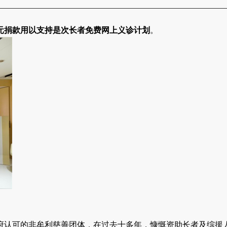
元捐款用以支持是次长者免费网上义诊计划
。
府认可的非牟利慈善团体，在过去十多年，慷慨资助长者及综援