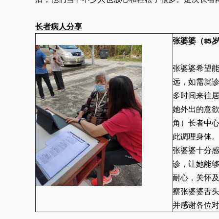
长者病人分享
张婆婆（85
张婆婆希望
远，如需就
多时间来往
她外出的意
角）长者中
此调理身体
张婆婆十分
诊，让她能
耐心，关怀
察张婆婆舌
并感谢各位