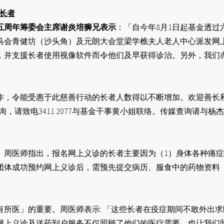
长者
五周年筹委会主席谢炎培狮兄表示
：「自今年8月1日起基金透
马会青健坊（沙头角）及元朗大会堂梁学樵夫人老人中心派发网
，并支援长者使用视像软件而令他们及早获得诊治。另外，我们
作，令能受惠于此慈善行动的长者人数得以不断增加。欢迎善长
ation）。如有查询，请致电3411 2077与基金干事黄小姐联络。传媒查询请与杨杰逊
周医师指出，报名网上义诊的长者主要因为（1）身体各种痛症
团体成功预约网上义诊后，需预先提交病历、服食中的药物资料
所医」的重要。周医师表示: 「这些长者在疫症期间不敢外出
网上义诊及送药到户服务不仅照顾了他们的医疗需要，也让我们