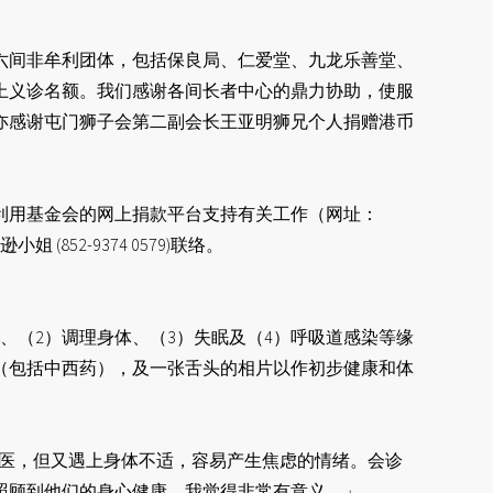
过六间非牟利团体，包括保良局、仁爱堂、九龙乐善堂、
上义诊名额。我们感谢各间长者中心的鼎力协助，使服
亦感谢屯门狮子会第二副会长王亚明狮兄个人捐赠港币
利用基金会的网上捐款平台支持有关工作（网址：
小姐 (852-9374 0579)联络。
、（2）调理身体、（3）失眠及（4）呼吸道感染等缘
（包括中西药），及一张舌头的相片以作初步健康和体
求医，但又遇上身体不适，容易产生焦虑的情绪。会诊
照顾到他们的身心健康，我觉得非常有意义。」