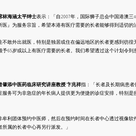
席
林海涵太平绅士
表示：「自2007年，国际狮子总会中国港澳
所医』为服务宗旨，希望本港有医疗需要的长者能够得到适切的
往不敢外出就医，特别是独居或住在偏远地区的长者更感到彷徨
额予65岁或以上有医疗需要的长者。我们希望透过这个计划令到
曾肇添中医药临床研究讲座教授
卞兆祥
指：「长者及长期病患者
症服务可为非急症的年长病人提供更为便捷的诊症安排，特别是
非牟利团体预约中医师，然后在预约时间在长者中心透过视像软
者所属的长者中心再另行派发。」