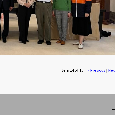
Item 14 of 15
« Previous
|
Nex