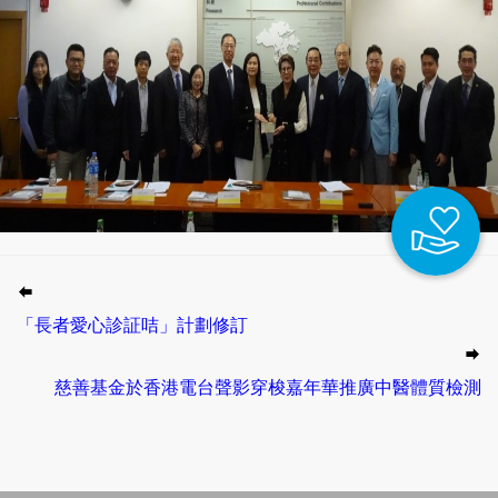
「長者愛心診証咭」計劃修訂
慈善基金於香港電台聲影穿梭嘉年華推廣中醫體質檢測