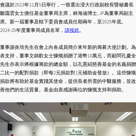
會議於2023年12月5日舉行，一致選出浸大行政副校長暨秘書長
鄒靄雲女士擔任基金董事局主席，林海涵博士, JP為董事局副主
席。新一屆董事及轄下委員會成員任期兩年，至2025年底。
2024-25年度董事局成員名單，
請按此
。
董事謝炎培先生在會上向各成員簡介來年新的籌募大使計劃。為
表支持，董事文錦歡女士慷慨捐贈了港幣10萬元，而顧問孔慶全
先生亦表示將根據籌款的總金額，以孔憲紹慈善基金的名義捐贈
二比一的配對捐款（即每2元捐款對1元補助金發放）。這些慷慨
捐款將有助於基金實踐其使命，提供長者所需的中醫服務，並改
善他們的生活質量。基金由衷感謝兩位的慷慨支持和捐助。