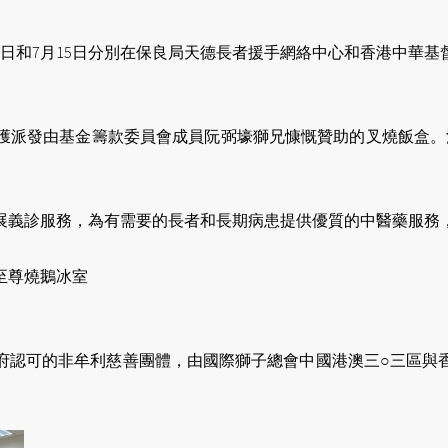
20日和7月15日分別在保良局天德長者援手網絡中心和香港中
派發由基金籌款委員會成員阮弼壕獅兄慷慨贊助的叉燒飯盒。活
展義診服務，為有需要的長者和長期病患提供優質的中醫藥服務
至尊燒鵝冰室
認可的非牟利慈善團體，由國際獅子總會中國港澳三○三區與香
。