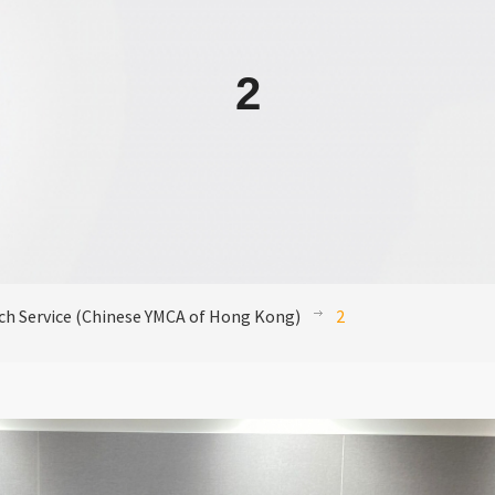
2
ch Service (Chinese YMCA of Hong Kong)
2