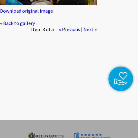
Download original image
« Back to gallery
Item 3 of 5
« Previous
|
Next »