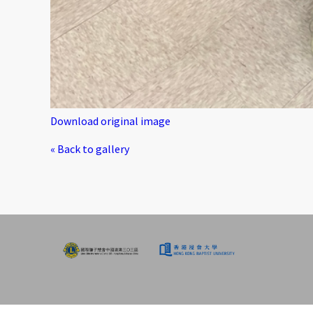
Download original image
« Back to gallery