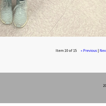
Item 10 of 15
« Previous
|
Nex