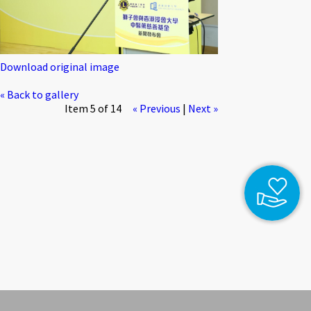
Download original image
« Back to gallery
Item 5 of 14
« Previous
|
Next »