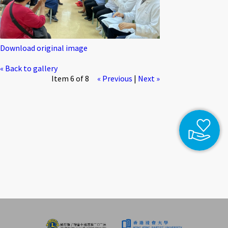
Download original image
« Back to gallery
Item 6 of 8
« Previous
|
Next »