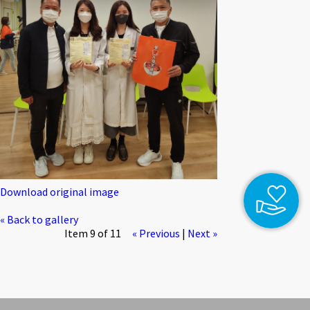
Download original image
« Back to gallery
Item 9 of 11
« Previous
|
Next »