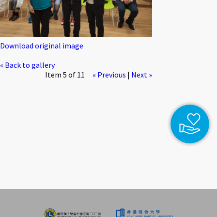
Download original image
« Back to gallery
Item 5 of 11
« Previous
|
Next »