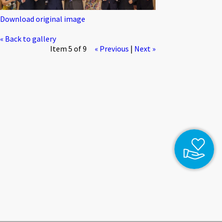
Download original image
« Back to gallery
Item 5 of 9
« Previous
|
Next »