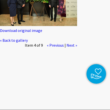
Download original image
« Back to gallery
Item 4 of 9
« Previous
|
Next »