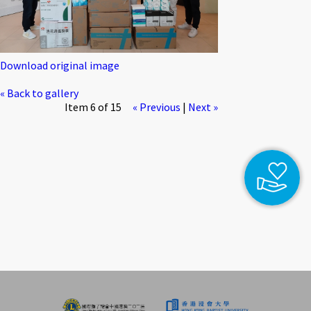
Download original image
« Back to gallery
Item 6 of 15
« Previous
|
Next »