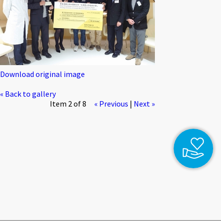
Download original image
« Back to gallery
Item 2 of 8
« Previous
|
Next »