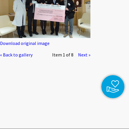
Download original image
« Back to gallery
Item 1 of 8
Next »