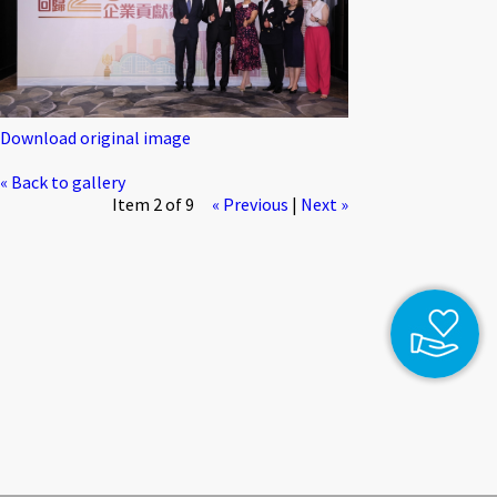
Download original image
« Back to gallery
Item 2 of 9
« Previous
|
Next »