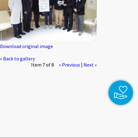
Download original image
« Back to gallery
Item 7 of 8
« Previous
|
Next »